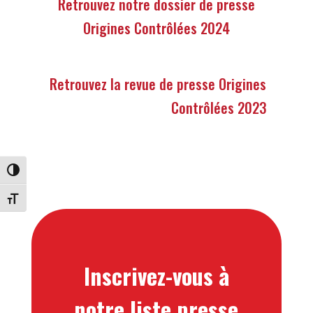
Retrouvez notre dossier de presse
Origines Contrôlées 2024
Retrouvez la revue de presse Origines
Contrôlées 2023
Passer en contraste élevé
Changer la taille de la police
Inscrivez-vous à
notre liste presse