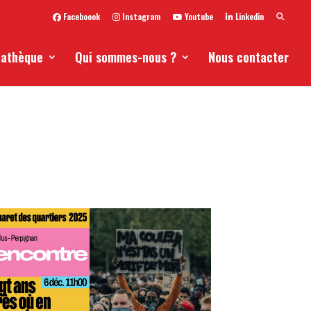
Faceboook
Instagram
Youtube
Linkedin
iathèque
Qui sommes-nous ?
Nous contacter