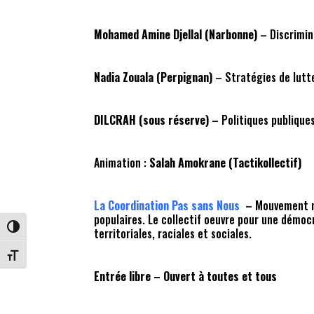
Mohamed Amine Djellal (Narbonne)
– Discrimin
Nadia Zouala (Perpignan)
– Stratégies de lutt
DILCRAH (sous réserve)
– Politiques publiques
Animation :
Salah Amokrane (Tactikollectif)
La Coordination Pas sans Nous
–
Mouvement na
populaires. Le collectif oeuvre pour une démocr
Passer en contraste élevé
territoriales, raciales et sociales.
Changer la taille de la police
Entrée libre – Ouvert à toutes et tous